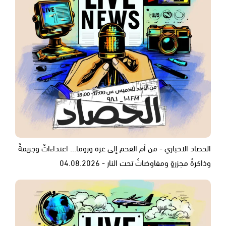
الحصاد الاخباري - من أم الفحم إلى غزة وروما... اعتداءاتٌ وجريمةٌ
وذاكرةُ مجزرةٍ ومفاوضاتٌ تحت النار - 04.08.2026