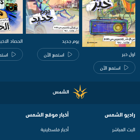
يوم جديد
الحصاد الاخب
اول خبر
استمع الآن
استم
استمع الآن
راديو الشمس
أخبار موقع الشمس
البث المباشر
أخبار فلسطينية