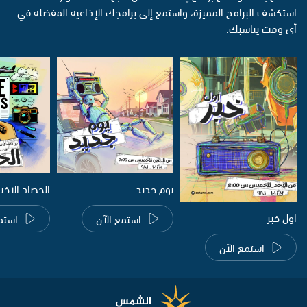
استكشف البرامج المميزة، واستمع إلى برامجك الإذاعية المفضلة في
أي وقت يناسبك.
يوم جديد
الحصاد الاخب
اول خبر
استمع الآن
استم
استمع الآن