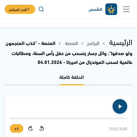
البث المباشر
الرئيسية
البرامج
المنصة
المنصة - "كذب المنجمون
ولو صدقوا"، وائل جسار ينسحب من حفل رأس السنة، ومطالبات
عالمية لسحب المونديال من اميركا - 04.01.2026
الحلقة كاملة
1×
70:02
/
0:00
15
15