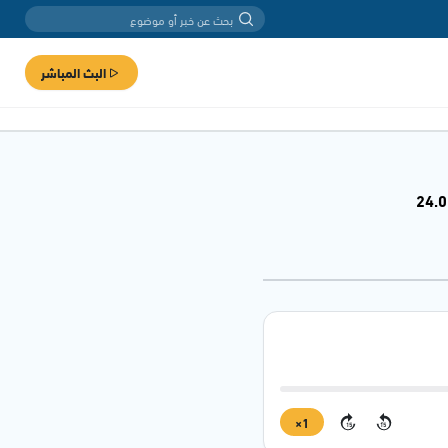
البث المباشر
1×
15
15