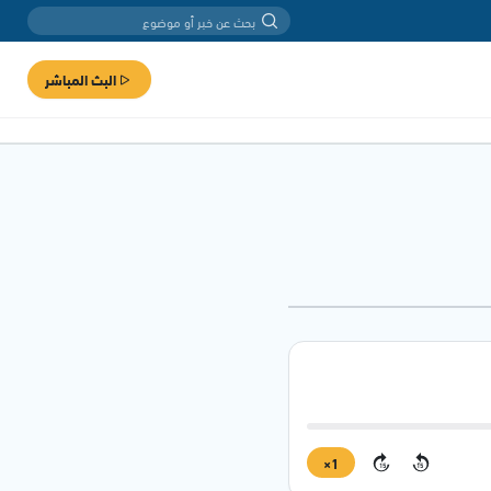
البث المباشر
1×
15
15