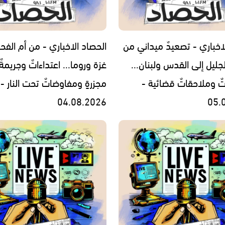
اخباري - تصعيدٌ ميداني من
الحصاد الاخباري - من أم الفح
جليل إلى القدس ولبنان...
غزة وروما... اعتداءاتٌ وجريمةٌ
تٌ وملاحقاتٌ قضائية -
مجزرةٍ ومفاوضاتٌ تحت النار -
04.08.2026
05.