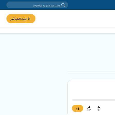
البث المباشر
1×
15
15