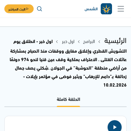
البث المباشر
الرئيسية
البرامج
اول خبر
اول خبر - انطلاق يوم
التشويش القطري وإغلاق مفارق ووقفات منذ الصباح بمشاركة
عائلات القتلى . الاعتراف بملكية وقف عين قنيا لنحو 974 دونمًا
من أراضي منطقة “الحوشبة” في الجولان .شِكلي يصف جمال
زحالقة بـ"داعِم للإرهاب" ويثير فوضى في مؤتمر بإيلات -
10.02.2026
الحلقة كاملة