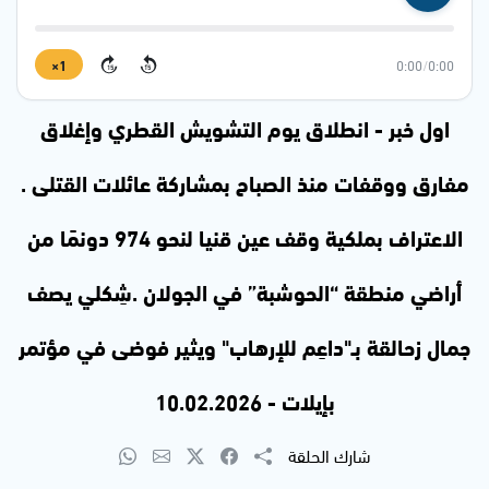
1×
0:00
/
0:00
15
15
اول خبر - انطلاق يوم التشويش القطري وإغلاق
مفارق ووقفات منذ الصباح بمشاركة عائلات القتلى .
الاعتراف بملكية وقف عين قنيا لنحو 974 دونمًا من
أراضي منطقة “الحوشبة” في الجولان .شِكلي يصف
جمال زحالقة بـ"داعِم للإرهاب" ويثير فوضى في مؤتمر
بإيلات - 10.02.2026
شارك الحلقة