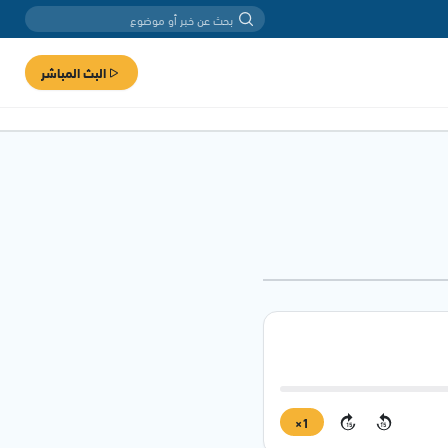
البث المباشر
1×
15
15