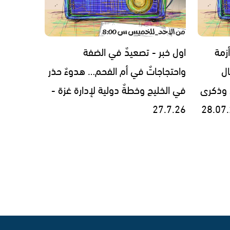
زمة
اول خبر - تصعيدٌ في الضفة
ل
واحتجاجاتٌ في أم الفحم… هدوءٌ حذر
 وذكرى
في الخليج وخطةٌ دولية لإدارة غزة -
27.7.26