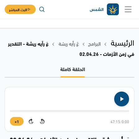
البث المباشر
الرئيسية
البرامج
عَ رأيه ريشة
عَ رأيه ريشة - التقدير
في زمن الأزمات - 02.04.26
الحلقة كاملة
1×
47:15
/
0:00
15
15