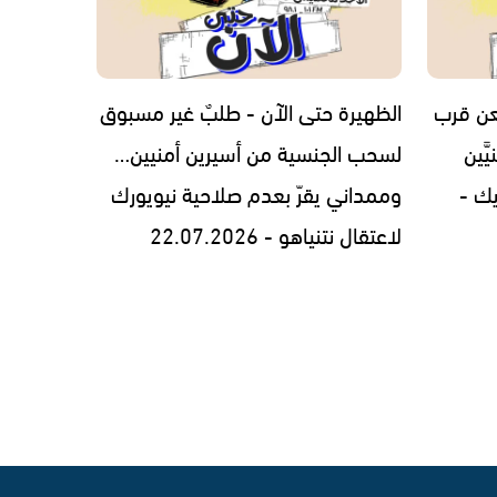
عن قرب
الظهيرة حتى الآن - طلبٌ غير مسبوق
َين
لسحب الجنسية من أسيرين أمنيين…
ك -
وممداني يقرّ بعدم صلاحية نيويورك
لاعتقال نتنياهو - 22.07.2026