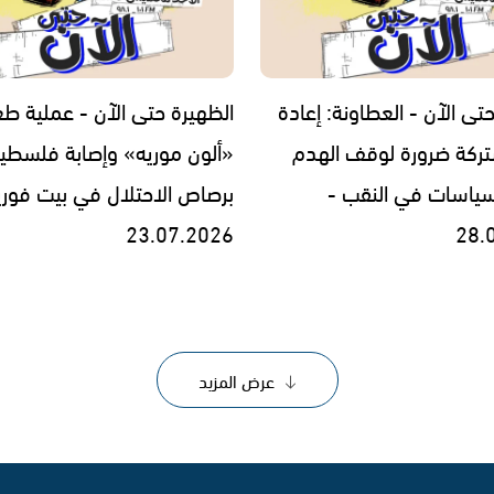
تى الآن - العطاونة: إعادة
الظهيرة حتى الآن - عملية ط
شتركة ضرورة لوقف الهدم
«ألون موريه» وإصابة فلسطينيّ
لسياسات في النقب -
برصاص الاحتلال في بيت فوري
23.07.2026
28.
عرض المزيد