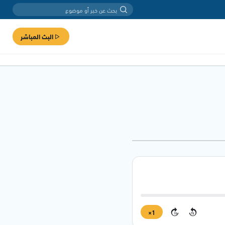
البث المباشر
1×
15
15