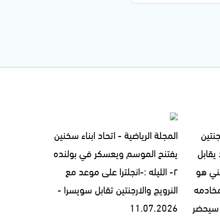
جنتين
المجلة الرياضية - اتحاد ابناء سخنين
يقابل
يفتنح الموسم ويعسكر في بولنده
فيني هو
٢- الليله :-انجلترا على موعد مع
مخادمه
النرويج والارجنتين تقابل سويسرا -
ترامب سيحضر
11.07.2026