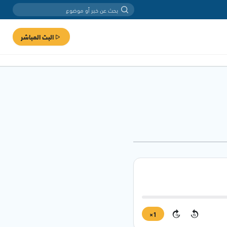
البث المباشر
1×
15
15