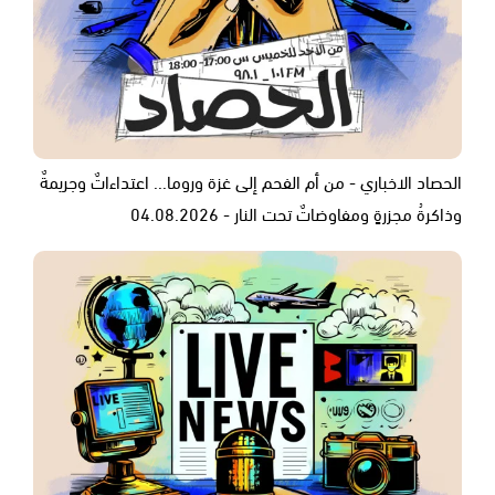
الحصاد الاخباري - من أم الفحم إلى غزة وروما... اعتداءاتٌ وجريمةٌ
وذاكرةُ مجزرةٍ ومفاوضاتٌ تحت النار - 04.08.2026