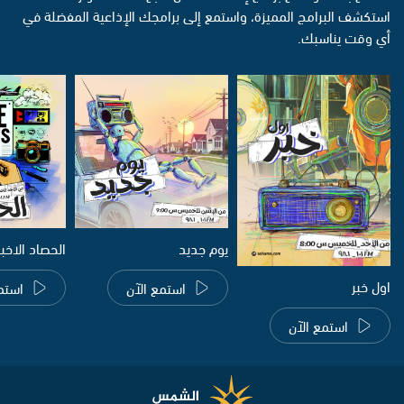
استكشف البرامج المميزة، واستمع إلى برامجك الإذاعية المفضلة في
أي وقت يناسبك.
يوم جديد
الحصاد الاخب
اول خبر
استمع الآن
استم
استمع الآن