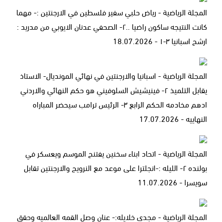
المجلة الرياضية - رياض حلبي سفير فلسطين في الارجنتين :- مهما
كانت النتيجه ساكون راضيا ..٢- الصحفي عدنان الايوبي من مدريد :
ارشح اسبانيا ٣-١ - 18.07.2026
المجلة الرياضية - اسبانيا والارجنتين في نهائي المونديال- الاستاذ
يقابل التلميذ ٢- فينيشيش السلوفيني هو حكم النهائي والاردني
ادهم مخادمه الحكم الرابع ٣- الرئيس ترامب سيحضر المباراه
النهاييه - 17.07.2026
المجلة الرياضية - اتحاد ابناء سخنين يفتنح الموسم ويعسكر في
بولنده ٢- الليله :-انجلترا على موعد مع النرويج والارجنتين تقابل
سويسرا - 11.07.2026
المجلة الرياضية - مجدي خلايله:- عنان وصل القمه العالميه وحقق