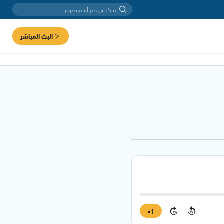
البث المباشر
1×
15
15