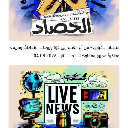
الحصاد الاخباري - من أم الفحم إلى غزة وروما... اعتداءاتٌ وجريمةٌ
وذاكرةُ مجزرةٍ ومفاوضاتٌ تحت النار - 04.08.2026