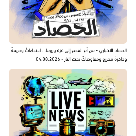
الحصاد الاخباري - من أم الفحم إلى غزة وروما... اعتداءاتٌ وجريمةٌ
وذاكرةُ مجزرةٍ ومفاوضاتٌ تحت النار - 04.08.2026