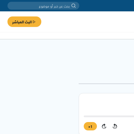
البث المباشر
1×
15
15