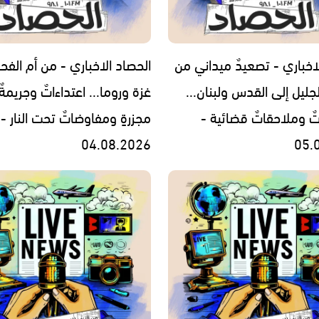
اخباري - تصعيدٌ ميداني من
الحصاد الاخباري - من أم الفح
جليل إلى القدس ولبنان...
غزة وروما... اعتداءاتٌ وجريمةٌ
تٌ وملاحقاتٌ قضائية -
مجزرةٍ ومفاوضاتٌ تحت النار -
04.08.2026
05.