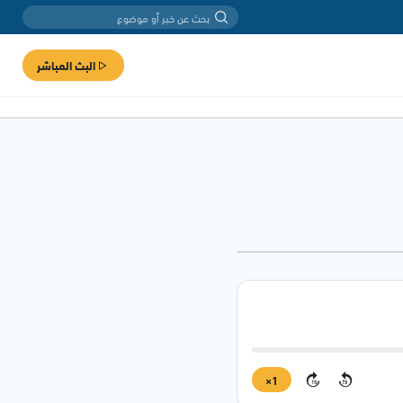
البث المباشر
1×
15
15