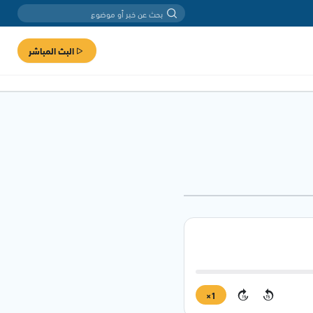
البث المباشر
1×
15
15