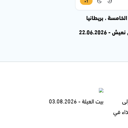
1×
15
15
لخامسة ، بريطانيا
لى
بيت العيلة - 03.08.2026
ذاء في