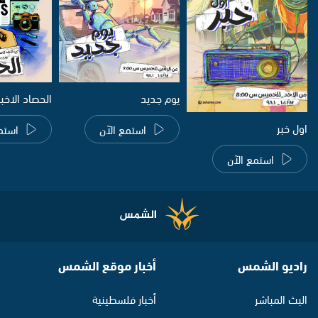
يوم جديد
الحصاد الاخب
اول خبر
استمع الآن
استم
استمع الآن
راديو الشمس
أخبار موقع الشمس
البث المباشر
أخبار فلسطينية