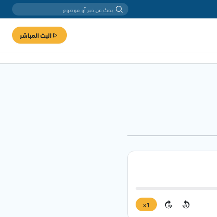
البث المباشر
1×
15
15