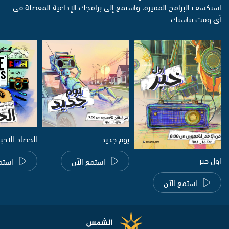
استكشف البرامج المميزة، واستمع إلى برامجك الإذاعية المفضلة في
أي وقت يناسبك.
يوم جديد
الحصاد الاخب
اول خبر
استمع الآن
استم
استمع الآن