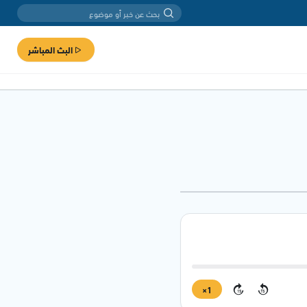
البث المباشر
1×
15
15