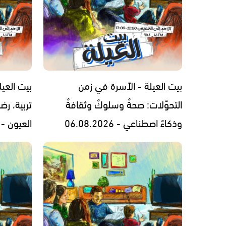
بيت العيلة - الأسرة في زمن
بيت العيل
التحوّلات: صحةٌ وسلوكٌ وثقافةٌ
تربية، رض
وذكاءٌ اصطناعي - 06.08.2026
العيون - 05.08.2026