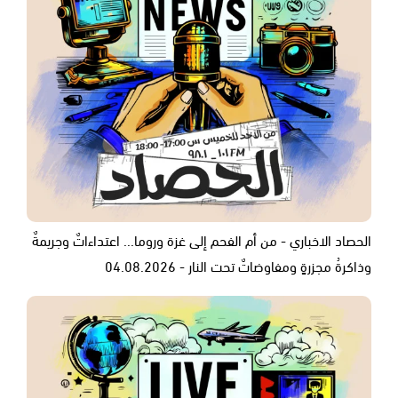
الحصاد الاخباري - من أم الفحم إلى غزة وروما... اعتداءاتٌ وجريمةٌ
وذاكرةُ مجزرةٍ ومفاوضاتٌ تحت النار - 04.08.2026