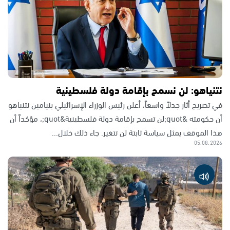
نتنياهو: لن نسمح بإقامة دولة فلسطينية
في تصريح أثار جدلاً واسعاً، أعلن رئيس الوزراء الإسرائيلي بنيامين نتنياهو
أن حكومته &quot;لن تسمح بإقامة دولة فلسطينية&quot;، مؤكداً أن
هذا الموقف يمثل سياسة ثابتة لن تتغير. جاء ذلك خلال...
05.08.2026