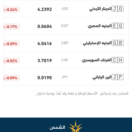
🇯🇴
الدينار الأردني
4.2392
JOD
-0.24%
🇪🇬
الجنيه المصري
0.0604
EGP
-0.17%
🇬🇧
الجنيه الإسترليني
4.0416
GBP
-0.39%
🇨🇭
الفرنك السويسري
3.7019
CHF
-0.52%
🇯🇵
الين الياباني
0.0190
JPY
-0.59%
المصدر: بنك إسرائيل · الأسعار للإطلاع فقط ولا تُعدّ توصية تداول.