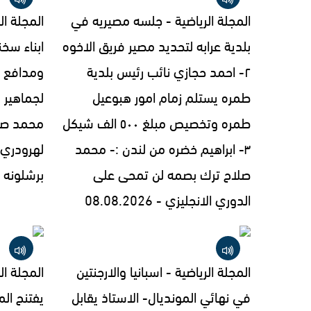
المجلة الرياضية - جلسه مصيريه في
المجلة ال
بلدية عرابه لتحديد مصير فريق الاخوه
ابناء سخ
٢- احمد حجازي نائب رئيس بلدية
طمره يستلم زمام امور هبوعيل
لجماهير 
طمره وتخصيص مبلغ ٥٠٠ الف شيكل
محمد صل
٣- ابراهيم خضره من لندن :- محمد
لهرودري 
صلاح ترك بصمه لن تمحى على
برشلونه - 08.2026
الدوري الانجليزي - 08.08.2026
المجلة الرياضية - اسبانيا والارجنتين
المجلة ال
في نهائي المونديال- الاستاذ يقابل
يفتنح ال