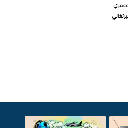
كارم وعمري
برتغالي