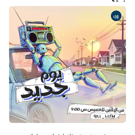
يوم جديد - تصعيد في مخيم قلنديا وتحرك عربي–إسلامي