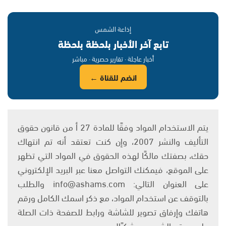
إذاعة الشمس
تابع آخر الأخبار بلحظة بلحظة
أخبار عاجلة · تقارير حصرية · مباشر
انضم للقناة ←
يتم الاستخدام المواد وفقًا للمادة 27 أ من قانون حقوق
التأليف والنشر 2007، وإن كنت تعتقد أنه تم انتهاك
حقك، بصفتك مالكًا لهذه الحقوق في المواد التي تظهر
على الموقع، فيمكنك التواصل معنا عبر البريد الإلكتروني
على العنوان التالي: info@ashams.com والطلب
بالتوقف عن استخدام المواد، مع ذكر اسمك الكامل ورقم
هاتفك وإرفاق تصوير للشاشة ورابط للصفحة ذات الصلة
على موقع الشمس. وشكرًا!