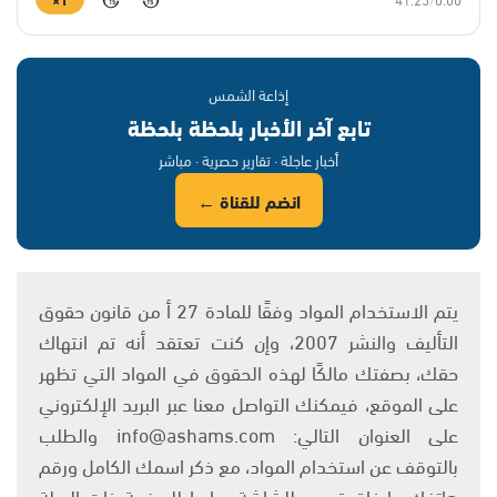
15
15
إذاعة الشمس
تابع آخر الأخبار بلحظة بلحظة
أخبار عاجلة · تقارير حصرية · مباشر
انضم للقناة ←
يتم الاستخدام المواد وفقًا للمادة 27 أ من قانون حقوق
التأليف والنشر 2007، وإن كنت تعتقد أنه تم انتهاك
حقك، بصفتك مالكًا لهذه الحقوق في المواد التي تظهر
على الموقع، فيمكنك التواصل معنا عبر البريد الإلكتروني
على العنوان التالي: info@ashams.com والطلب
بالتوقف عن استخدام المواد، مع ذكر اسمك الكامل ورقم
هاتفك وإرفاق تصوير للشاشة ورابط للصفحة ذات الصلة