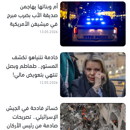
أم وبناتها يهاجمن
صديقة الأب بضرب مبرح
في ميشيغن الأمريكية
13.05.2026
خادمة نتنياهو تكشف
المستور.. طماطم وبصل
تنتهي بتعويض مالي!
12.05.2026
خسائر فادحة في الجيش
الإسرائيلي.. تصريحات
صادمة من رئيس الأركان