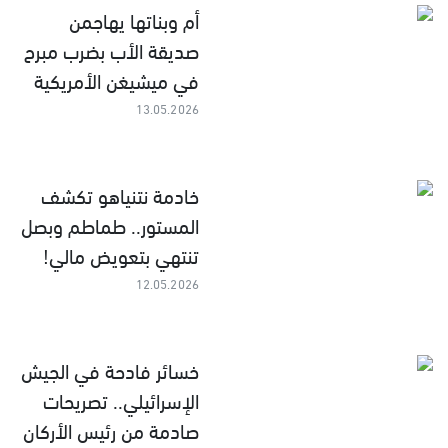
أم وبناتها يهاجمن
صديقة الأب بضرب مبرح
في ميشيغن الأمريكية
13.05.2026
خادمة نتنياهو تكشف
المستور.. طماطم وبصل
تنتهي بتعويض مالي!
12.05.2026
خسائر فادحة في الجيش
الإسرائيلي.. تصريحات
صادمة من رئيس الأركان