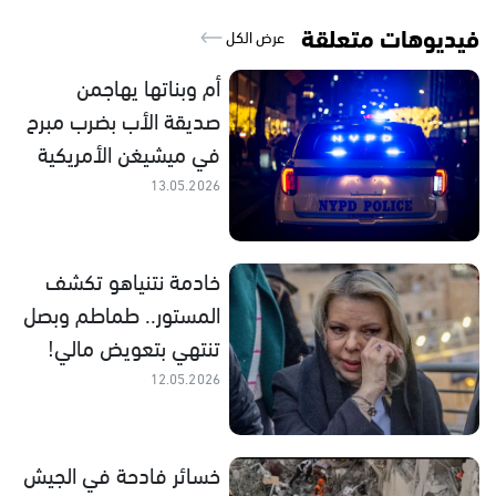
فيديوهات متعلقة
عرض الكل
أم وبناتها يهاجمن
صديقة الأب بضرب مبرح
في ميشيغن الأمريكية
13.05.2026
خادمة نتنياهو تكشف
المستور.. طماطم وبصل
تنتهي بتعويض مالي!
12.05.2026
خسائر فادحة في الجيش