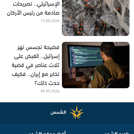
الإسرائيلي.. تصريحات
صادمة من رئيس الأركان
12.05.2026
فضيحة تجسس تهز
إسرائيل.. القبض على
ثلاث عناصر في قضية
تخابر مع إيران.. فكيف
حدث ذلك؟
09.05.2026
راديو الشمس
أخبار موقع الشمس