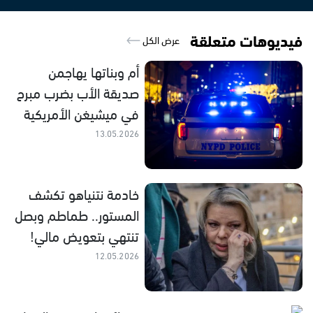
فيديوهات متعلقة
عرض الكل
أم وبناتها يهاجمن
صديقة الأب بضرب مبرح
في ميشيغن الأمريكية
13.05.2026
خادمة نتنياهو تكشف
المستور.. طماطم وبصل
تنتهي بتعويض مالي!
12.05.2026