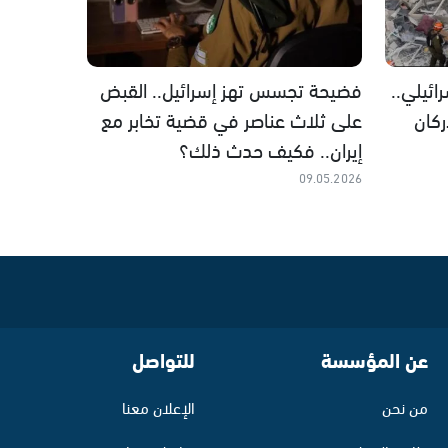
ئيلي..
فضيحة تجسس تهز إسرائيل.. القبض
كان
على ثلاث عناصر في قضية تخابر مع
إيران.. فكيف حدث ذلك؟
09.05.2026
عن المؤسسة
للتواصل
من نحن
الإعلان معنا