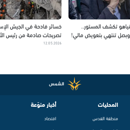
نياهو تكشف المستور..
خسائر فادحة في الجيش الإسرا
بصل تنتهي بتعويض مالي!
تصريحات صادمة من رئيس الأر
12.05.2026
المحليات
أخبار منوّعة
منطقة القدس
اقتصاد