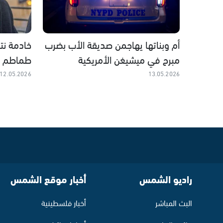
أم وبناتها يهاجمن صديقة الأب بضرب
خادمة نت
مبرح في ميشيغن الأمريكية
طماطم و
12.05.2026
13.05.2026
راديو الشمس
أخبار موقع الشمس
البث المباشر
أخبار فلسطينية