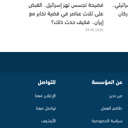
ئيلي..
فضيحة تجسس تهز إسرائيل.. القبض
كان
على ثلاث عناصر في قضية تخابر مع
إيران.. فكيف حدث ذلك؟
09.05.2026
عن المؤسسة
للتواصل
من نحن
الإعلان معنا
طاقم العمل
تواصل معنا
سياسة الخصوصية
الأرشيف