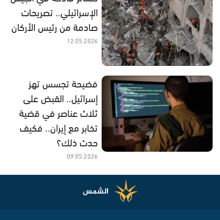
الإسرائيلي.. تصريحات
صادمة من رئيس الأركان
12.05.2026
فضيحة تجسس تهز
إسرائيل.. القبض على
ثلاث عناصر في قضية
تخابر مع إيران.. فكيف
حدث ذلك؟
09.05.2026