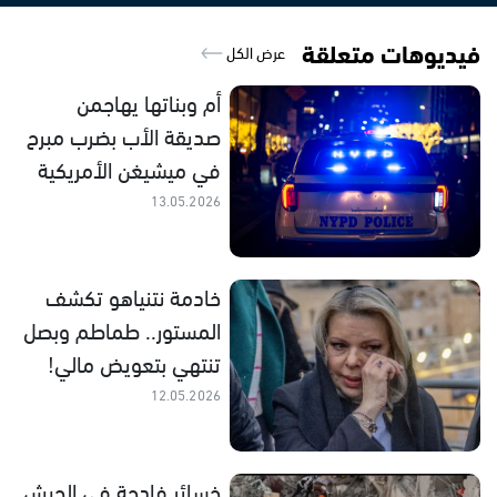
فيديوهات متعلقة
عرض الكل
أم وبناتها يهاجمن
صديقة الأب بضرب مبرح
في ميشيغن الأمريكية
13.05.2026
خادمة نتنياهو تكشف
المستور.. طماطم وبصل
تنتهي بتعويض مالي!
12.05.2026
خسائر فادحة في الجيش