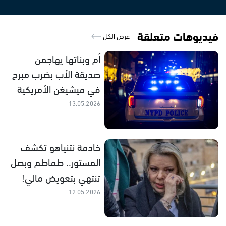
فيديوهات متعلقة
عرض الكل
أم وبناتها يهاجمن
صديقة الأب بضرب مبرح
في ميشيغن الأمريكية
13.05.2026
خادمة نتنياهو تكشف
المستور.. طماطم وبصل
تنتهي بتعويض مالي!
12.05.2026