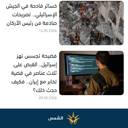
خسائر فادحة في الجيش
الإسرائيلي.. تصريحات
صادمة من رئيس الأركان
12.05.2026
فضيحة تجسس تهز
إسرائيل.. القبض على
ثلاث عناصر في قضية
تخابر مع إيران.. فكيف
حدث ذلك؟
09.05.2026