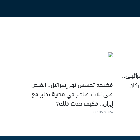
ئيلي..
فضيحة تجسس تهز إسرائيل.. القبض
كان
على ثلاث عناصر في قضية تخابر مع
إيران.. فكيف حدث ذلك؟
09.05.2026