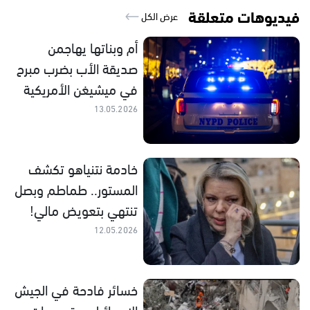
فيديوهات متعلقة
عرض الكل
أم وبناتها يهاجمن
صديقة الأب بضرب مبرح
في ميشيغن الأمريكية
13.05.2026
خادمة نتنياهو تكشف
المستور.. طماطم وبصل
تنتهي بتعويض مالي!
12.05.2026
خسائر فادحة في الجيش
الإسرائيلي.. تصريحات