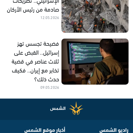
صادمة من رئيس الأركان
12.05.2026
فضيحة تجسس تهز
إسرائيل.. القبض على
ثلاث عناصر في قضية
تخابر مع إيران.. فكيف
حدث ذلك؟
09.05.2026
راديو الشمس
أخبار موقع الشمس