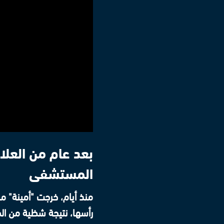
بعد عام من العلاج
المستشفى
منذ أيام، خرجت "أمينة" 
رأسها، نتيجة شظية من الص