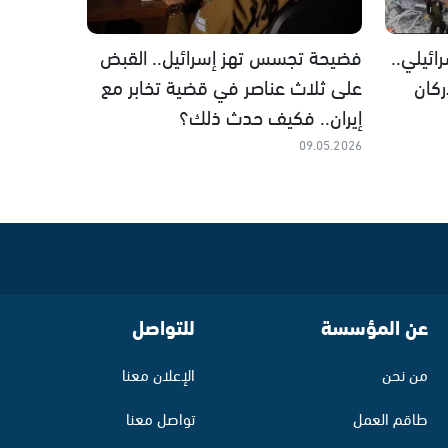
ئيلي..
فضيحة تجسس تهز إسرائيل.. القبض
كان
على ثلاث عناصر في قضية تخابر مع
إيران.. فكيف حدث ذلك؟
09.05.2026
عن المؤسسة
للتواصل
من نحن
الإعلان معنا
طاقم العمل
تواصل معنا