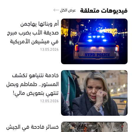
فيديوهات متعلقة
عرض الكل
أم وبناتها يهاجمن
صديقة الأب بضرب مبرح
في ميشيغن الأمريكية
13.05.2026
خادمة نتنياهو تكشف
المستور.. طماطم وبصل
تنتهي بتعويض مالي!
12.05.2026
خسائر فادحة في الجيش