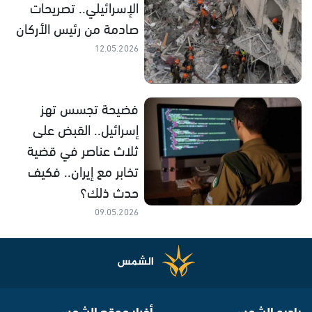
الإسرائيلي.. تصريحات
صادمة من رئيس الأركان
12.05.2026
فضيحة تجسس تهز
إسرائيل.. القبض على
ثلاث عناصر في قضية
تخابر مع إيران.. فكيف
حدث ذلك؟
09.05.2026
راديو الشمس
أخبار موقع الشمس