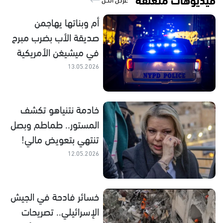
أم وبناتها يهاجمن
صديقة الأب بضرب مبرح
في ميشيغن الأمريكية
13.05.2026
خادمة نتنياهو تكشف
المستور.. طماطم وبصل
تنتهي بتعويض مالي!
12.05.2026
خسائر فادحة في الجيش
الإسرائيلي.. تصريحات