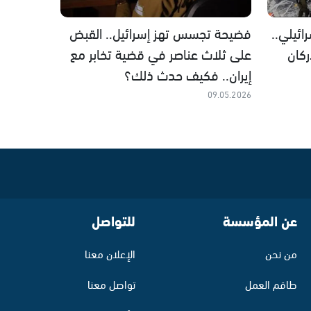
ئيلي..
فضيحة تجسس تهز إسرائيل.. القبض
كان
على ثلاث عناصر في قضية تخابر مع
إيران.. فكيف حدث ذلك؟
09.05.2026
عن المؤسسة
للتواصل
من نحن
الإعلان معنا
طاقم العمل
تواصل معنا