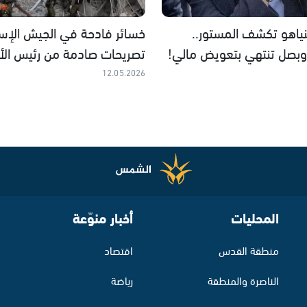
نياهو تكشف المستور..
خسائر فادحة في الجيش الإسرا
بصل تنتهي بتعويض مالي!
تصريحات صادمة من رئيس الأر
12.05.2026
المحليات
أخبار منوّعة
منطقة القدس
اقتصاد
الناصرة والمنطقة
رياضة