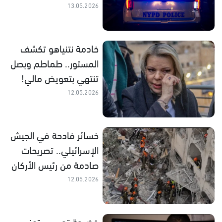
13.05.2026
خادمة نتنياهو تكشف
المستور.. طماطم وبصل
تنتهي بتعويض مالي!
12.05.2026
خسائر فادحة في الجيش
الإسرائيلي.. تصريحات
صادمة من رئيس الأركان
12.05.2026
فضيحة تجسس تهز