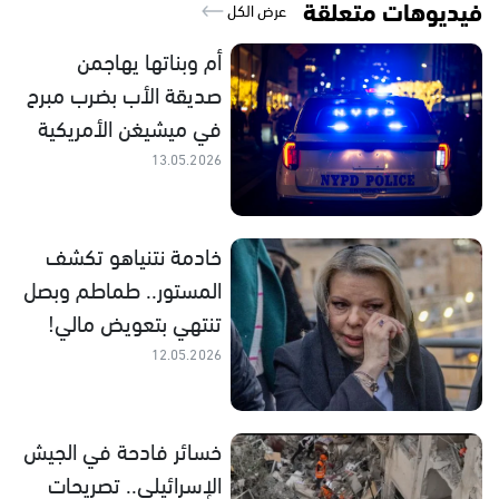
فيديوهات متعلقة
عرض الكل
أم وبناتها يهاجمن
صديقة الأب بضرب مبرح
في ميشيغن الأمريكية
13.05.2026
خادمة نتنياهو تكشف
المستور.. طماطم وبصل
تنتهي بتعويض مالي!
12.05.2026
خسائر فادحة في الجيش
الإسرائيلي.. تصريحات