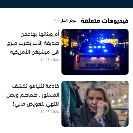
فيديوهات متعلقة
عرض الكل
أم وبناتها يهاجمن
صديقة الأب بضرب مبرح
في ميشيغن الأمريكية
13.05.2026
خادمة نتنياهو تكشف
المستور.. طماطم وبصل
تنتهي بتعويض مالي!
12.05.2026