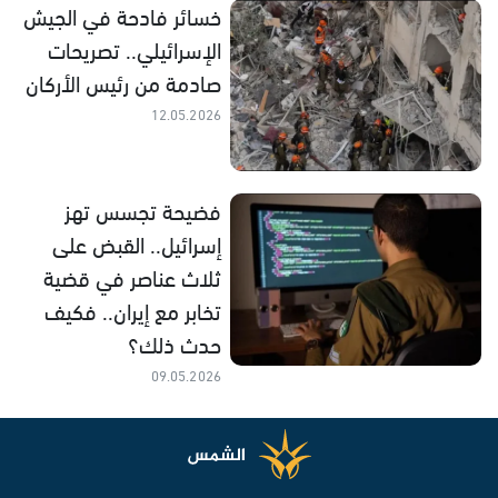
خسائر فادحة في الجيش
الإسرائيلي.. تصريحات
صادمة من رئيس الأركان
12.05.2026
فضيحة تجسس تهز
إسرائيل.. القبض على
ثلاث عناصر في قضية
تخابر مع إيران.. فكيف
حدث ذلك؟
09.05.2026